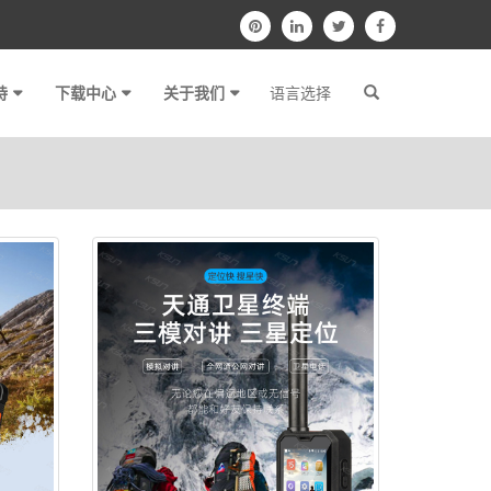
持
下载中心
关于我们
语言选择