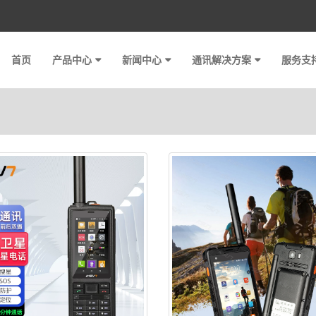
首页
产品中心
新闻中心
通讯解决方案
服务支