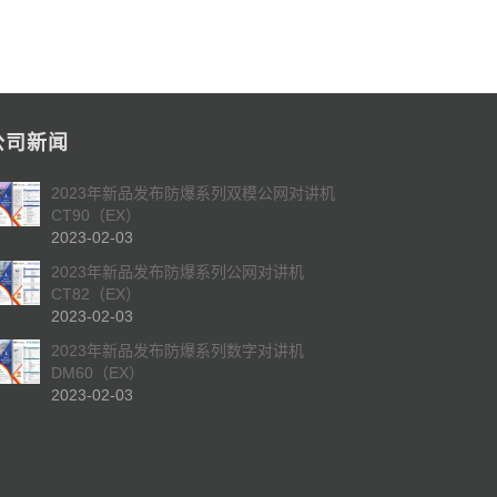
公司新闻
2023年新品发布防爆系列双模公网对讲机
CT90（EX）
2023-02-03
2023年新品发布防爆系列公网对讲机
CT82（EX）
2023-02-03
2023年新品发布防爆系列数字对讲机
DM60（EX）
2023-02-03