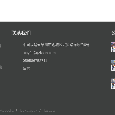
联系我们
中国福建省泉州市鲤城区兴贤路洋顶街6号
讯
coyfu@qzksun.com
。
059586752711
信
留言
okopedia
Bukalapak
lazada