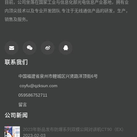
目前，公司坐落在国家工业与信息化部光电信息产业基地，拥有业
内顶尖技术以及专业开发团队.专注于无线通信产品的研发，生产，
销售及服务。
联系我们
中国福建省泉州市鲤城区兴贤路洋顶街6号
coyfu@qzksun.com
059586752711
留言
公司新闻
2023年新品发布防爆系列双模公网对讲机CT90（EX）
2023-02-03